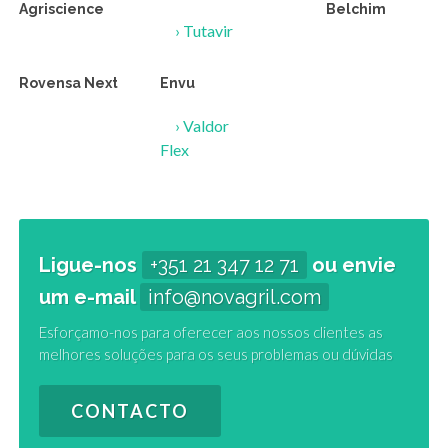
Agriscience
Belchim
PROBLEMA
›
Tutavir
Rovensa Next
Envu
SUBSTÂNCIA ATIVA
›
Valdor
Flex
FAMÍLIA
Ligue-nos
+351 21 347 12 71
ou envie
TIPO PRODUTO
um e-mail
info@novagril.com
Esforçamo-nos para oferecer aos nossos clientes as
melhores soluções para os seus problemas ou dúvidas
EMPRESA
CONTACTO