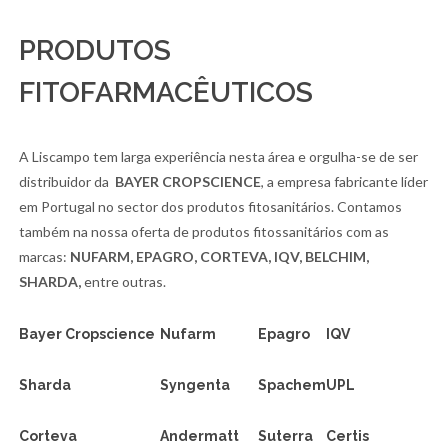
PRODUTOS
FITOFARMACÊUTICOS
A Liscampo tem larga experiência nesta área e orgulha-se de ser
distribuidor da
BAYER CROPSCIENCE
, a empresa fabricante líder
em Portugal no sector dos produtos fitosanitários. Contamos
também na nossa oferta de produtos fitossanitários com as
marcas:
NUFARM, EPAGRO, CORTEVA, IQV, BELCHIM,
SHARDA,
entre outras.
Bayer Cropscience
Nufarm
Epagro
IQV
Faça a sua encomenda em Publicações
Sharda
Syngenta
Spachem
UPL
CULTURA
Corteva
Andermatt
Suterra
Certis