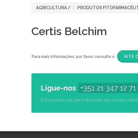
AGRICULTURA
/
PRODUTOS FITOFARMACÊU
Certis Belchim
Para mais informações, por favor consulte o
SITE 
Ligue-nos
+351 21 347 12 71
Esforçamo-nos para oferecer aos nossos clien