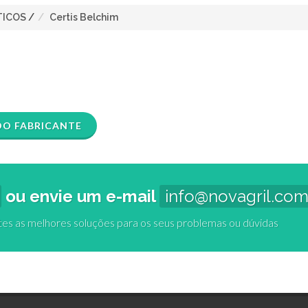
TICOS
/
Certis Belchim
DO FABRICANTE
ou envie um e-mail
info@novagril.co
tes as melhores soluções para os seus problemas ou dúvidas