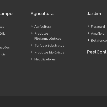
scampo
Agricultura
Jardim
cas
Agricultura
Floragard
édia
Produtos
Amaflora
Fitofarmacêuticos
Betafence
Turfas e Substratos
amações
PestCont
Produtos biológicos
ncia
Nebulizadores