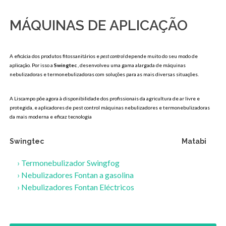
MÁQUINAS DE APLICAÇÃO
A eficácia dos produtos fitossanitários e
pest control
depende muito do seu modo de
aplicação. Por isso a
Swingtec
, desenvolveu uma gama alargada de máquinas
nebulizadoras e termonebulizadoras com soluções para as mais diversas situações.
A Liscampo põe agora à disponibilidade dos profissionais da agricultura de ar livre e
protegida, e aplicadores de pest control máquinas nebulizadores e termonebulizadoras
da mais moderna e eficaz tecnologia
Swingtec
Matabi
›
Termonebulizador Swingfog
›
Nebulizadores Fontan a gasolina
›
Nebulizadores Fontan Eléctricos