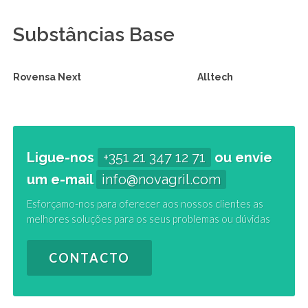
Substâncias Base
Rovensa Next
Alltech
Ligue-nos
+351 21 347 12 71
ou envie
um e-mail
info@novagril.com
Esforçamo-nos para oferecer aos nossos clientes as
melhores soluções para os seus problemas ou dúvidas
CONTACTO